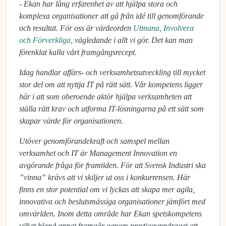
- Ekan har lång erfarenhet av att hjälpa stora och
komplexa organisationer att gå från idé till genomförande
och resultat. För oss är värdeorden
Utmana, Involvera
och Förverkliga
, vägledande i allt vi gör. Det kan man
förenklat kalla vårt framgångsrecept.
Idag handlar affärs- och verksamhetsutveckling till mycket
stor del om att nyttja IT på rätt sätt. Vår kompetens ligger
här i att som oberoende aktör hjälpa verksamheten att
ställa rätt krav och utforma IT-lösningarna på ett sätt som
skapar värde för organisationen.
Utöver genomförandekraft och samspel mellan
verksamhet och IT är Management Innovation en
avgörande fråga för framtiden. För att Svensk Industri ska
”vinna” krävs att vi skiljer ut oss i konkurrensen. Här
finns en stor potential om vi lyckas att skapa mer agila,
innovativa och beslutsmässiga organisationer jämfört med
omvärlden. Inom detta område har Ekan spetskompetens
vilket bland annat framgår genom prestigeuppdraget att