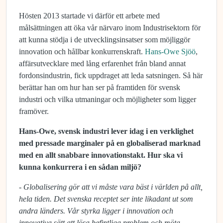
Hösten 2013 startade vi därför ett arbete med
målsättningen att öka vår närvaro inom Industrisektorn för
att kunna stödja i de utvecklingsinsatser som möjliggör
innovation och hållbar konkurrenskraft.
Hans-Owe Sjöö
,
affärsutvecklare med lång erfarenhet från bland annat
fordonsindustrin, fick uppdraget att leda satsningen. Så här
berättar han om hur han ser på framtiden för svensk
industri och vilka utmaningar och möjligheter som ligger
framöver.
Hans-Owe, svensk industri lever idag i en verklighet
med pressade marginaler på en globaliserad marknad
med en allt snabbare innovationstakt. Hur ska vi
kunna konkurrera i en sådan miljö?
- Globalisering gör att vi måste vara bäst i världen på allt,
hela tiden. Det svenska receptet ser inte likadant ut som
andra länders. Vår styrka ligger i innovation och
innovativa sätt att lösa befintliga problem och möta