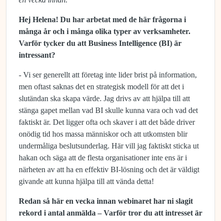
Hej Helena! Du har arbetat med de här frågorna i
många år och i många olika typer av verksamheter.
Varför tycker du att Business Intelligence (BI) är
intressant?
- Vi ser generellt att företag inte lider brist på information,
men oftast saknas det en strategisk modell för att det i
slutändan ska skapa värde. Jag drivs av att hjälpa till att
stänga gapet mellan vad BI skulle kunna vara och vad det
faktiskt är. Det ligger ofta och sk
aver i att det både driver
onödig tid hos massa människor och att utkomsten blir
undermåliga beslutsunderlag. Här vill jag faktiskt sticka ut
hakan och säga att de flesta organisationer inte ens är i
närheten av att ha en effektiv BI-lösning och det är väldigt
givande att kunna hjälpa till att vända detta!
Redan så här en vecka innan webinaret har ni slagit
rekord i antal anmälda – Varför tror du att intresset är