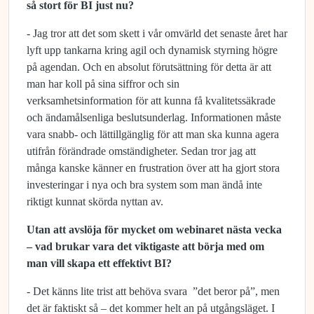
så stort för BI just nu?
- Jag tror att det som skett i vår omvärld det senaste året har
lyft upp tankarna kring agil och dynamisk styrning högre
på agendan. Och en absolut förutsättning för detta är att
man har koll på sina siffror och sin
verksamhetsinformation för att kunna få kvalitetssäkrade
och ändamålsenliga beslutsunderlag. Informationen måste
vara snabb- och lättillgänglig för att man ska kunna agera
utifrån förändrade omständigheter. Sedan tror jag att
många kanske känner en frustration över att ha gjort stora
investeringar i nya och bra system som man ändå inte
riktigt kunnat skörda nyttan av.
Utan att avslöja för mycket om webinaret nästa vecka
– vad brukar vara det viktigaste att börja med om
man vill skapa ett effektivt BI?
- Det känns lite trist att behöva svara ”det beror på”, men
det är faktiskt så – det kommer helt an på utgångsläget. I