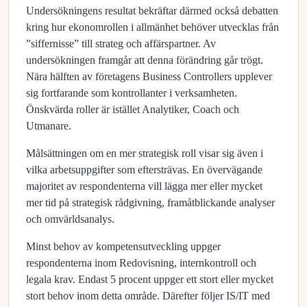
Undersökningens resultat bekräftar därmed också debatten
kring hur ekonomrollen i allmänhet behöver utvecklas från
”siffernisse” till strateg och affärspartner. Av
undersökningen framgår att denna förändring går trögt.
Nära hälften av företagens Business Controllers upplever
sig fortfarande som kontrollanter i verksamheten.
Önskvärda roller är istället Analytiker, Coach och
Utmanare.
Målsättningen om en mer strategisk roll visar sig även i
vilka arbetsuppgifter som eftersträvas. En övervägande
majoritet av respondenterna vill lägga mer eller mycket
mer tid på strategisk rådgivning, framåtblickande analyser
och omvärldsanalys.
Minst behov av kompetensutveckling uppger
respondenterna inom Redovisning, internkontroll och
legala krav. Endast 5 procent uppger ett stort eller mycket
stort behov inom detta område. Därefter följer IS/IT med