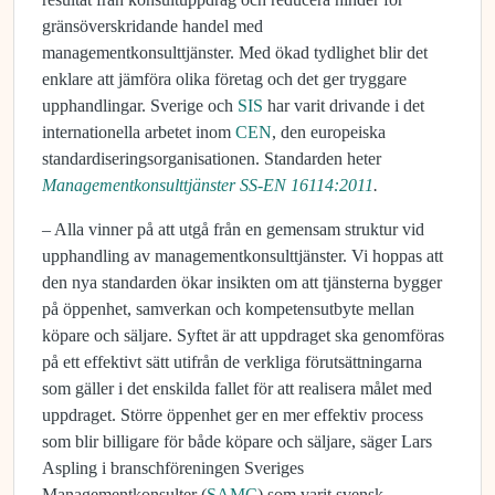
gränsöverskridande handel med
managementkonsulttjänster. Med ökad tydlighet blir det
enklare att jämföra olika företag och det ger tryggare
upphandlingar. Sverige och
SIS
har varit drivande i det
internationella arbetet inom
CEN
, den europeiska
standardiseringsorganisationen. Standarden heter
Managementkonsulttjänster SS-EN 16114:2011
.
– Alla vinner på att utgå från en gemensam struktur vid
upphandling av managementkonsulttjänster. Vi hoppas att
den nya standarden ökar insikten om att tjänsterna bygger
på öppenhet, samverkan och kompetensutbyte mellan
köpare och säljare. Syftet är att uppdraget ska genomföras
på ett effektivt sätt utifrån de verkliga förutsättningarna
som gäller i det enskilda fallet för att realisera målet med
uppdraget. Större öppenhet ger en mer effektiv process
som blir billigare för både köpare och säljare, säger Lars
Aspling i branschföreningen Sveriges
Managementkonsulter (
SAMC
) som varit svensk