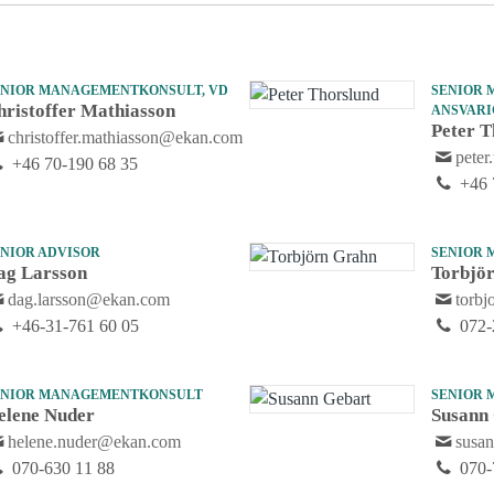
ENIOR MANAGEMENTKONSULT, VD
SENIOR 
hristoffer Mathiasson
ANSVAR
Peter T
christoffer.mathiasson@ekan.com
pete
+46 70-190 68 35
+46 
ENIOR ADVISOR
SENIOR
ag Larsson
Torbjö
dag.larsson@ekan.com
torb
+46-31-761 60 05
072-
ENIOR MANAGEMENTKONSULT
SENIOR
elene Nuder
Susann
helene.nuder@ekan.com
susa
070-630 11 88
070-