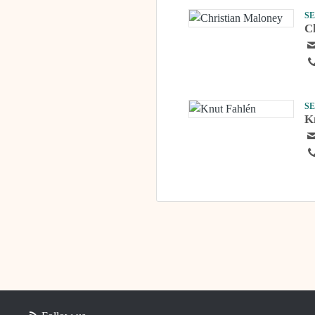
S
C
S
K