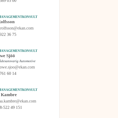
589 03 00
 MANAGEMENTKONSULT
olfsson
s.rolfsson@ekan.com
922 36 75
 MANAGEMENTKONSULT
we Sjöö
ådesansvarig Automotive
-owe.sjoo@ekan.com
761 60 14
 MANAGEMENTKONSULT
a Kambre
ina.kambre@ekan.com
8-522 49 151