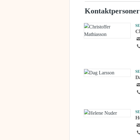
Kontaktpersoner
S
C
S
D
S
H