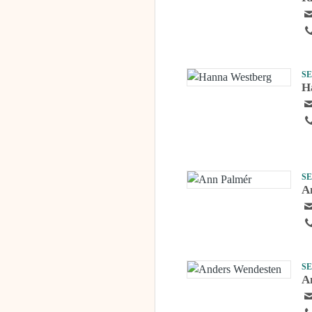
S
H
S
A
S
A