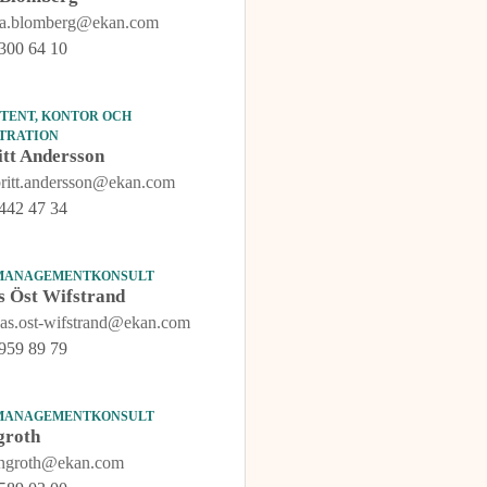
na.blomberg@ekan.com
300 64 10
STENT, KONTOR OCH
TRATION
tt Andersson
britt.andersson@ekan.com
442 47 34
 MANAGEMENTKONSULT
s Öst Wifstrand
eas.ost-wifstrand@ekan.com
959 89 79
 MANAGEMENTKONSULT
groth
tengroth@ekan.com