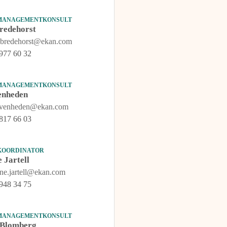
 MANAGEMENTKONSULT
redehorst
a.bredehorst@ekan.com
977 60 32
 MANAGEMENTKONSULT
enheden
svenheden@ekan.com
817 66 03
KOORDINATOR
e Jartell
ine.jartell@ekan.com
948 34 75
 MANAGEMENTKONSULT
 Blomberg