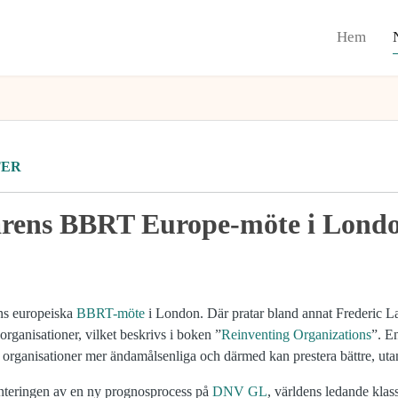
Hem
TER
vårens BBRT Europe-möte i Lond
ns europeiska
BBRT-möte
i London. Där pratar bland annat Frederic L
rganisationer, vilket beskrivs i boken ”
Reinventing Organizations
”. En
 organisationer mer ändamålsenliga och därmed kan prestera bättre, utan
nteringen av en ny prognosprocess på
DNV GL
, världens ledande klass