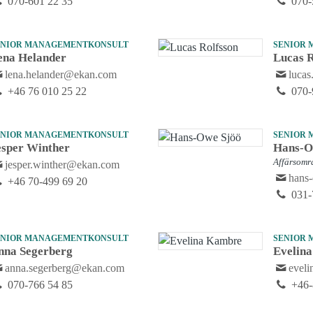
070-601 22 35
070-
ENIOR MANAGEMENTKONSULT
SENIOR
ena Helander
Lucas R
lena.helander@ekan.com
luca
+46 76 010 25 22
070-
ENIOR MANAGEMENTKONSULT
SENIOR
esper Winther
Hans-O
Affärsomr
jesper.winther@ekan.com
hans
+46 70-499 69 20
031-
ENIOR MANAGEMENTKONSULT
SENIOR
nna Segerberg
Evelin
anna.segerberg@ekan.com
evel
070-766 54 85
+46-