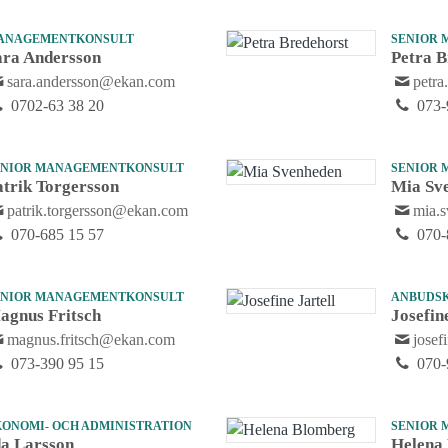
ANAGEMENTKONSULT
SENIOR
ara Andersson
Petra B
sara.andersson@ekan.com
petr
0702-63 38 20
073-
ENIOR MANAGEMENTKONSULT
SENIOR
atrik Torgersson
Mia Sv
patrik.torgersson@ekan.com
mia.
070-685 15 57
070-
ENIOR MANAGEMENTKONSULT
ANBUDS
agnus Fritsch
Josefin
magnus.fritsch@ekan.com
josef
073-390 95 15
070-
KONOMI- OCH ADMINISTRATION
SENIOR
da Larsson
Helena