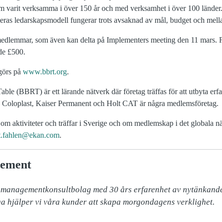
 varit verksamma i över 150 år och med verksamhet i över 100 länder. 
eras ledarskapsmodell fungerar trots avsaknad av mål, budget och mell
smedlemmar, som även kan delta på Implementers meeting den 11 mars. 
de £500.
 görs på
www.bbrt.org
.
e (BBRT) är ett lärande nätverk där företag träffas för att utbyta erfa
, Coloplast, Kaiser Permanent och Holt CAT är några medlemsföretag.
m aktiviteter och träffar i Sverige och om medlemskap i det globala nät
t.fahlen@ekan.com
.
ement
managementkonsultbolag med 30 års erfarenhet av nytänkande
a hjälper vi våra kunder att skapa morgondagens verklighet.