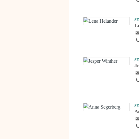
S
L
S
J
S
A