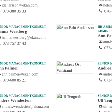
ida.larsson@ekan.com
hele
073-380 35 33
070-
ENIOR MANAGEMENTKONSULT
HR-ASSI
anna Westberg
ADMINIS
Ann-Bri
hanna.westberg@ekan.com
ann-
073-757 37 43
073-
ENIOR MANAGEMENTKONSULT
SENIOR
nn Palmér
Andrea
ann.palmer@ekan.com
andr
070-600 85 21
073-
ENIOR MANAGEMENTKONSULT
SENIOR
nders Wendesten
Ulf Ten
anders.wendesten@ekan.com
ulf.