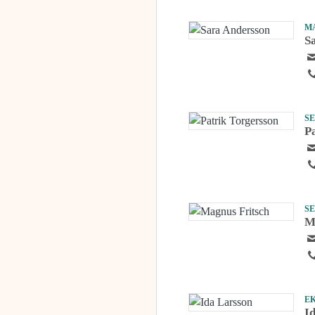
M
S
S
P
S
M
E
I