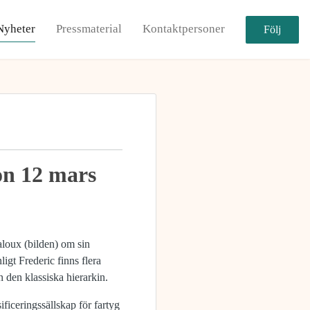
Nyheter
Pressmaterial
Kontaktpersoner
Följ
on 12 mars
aloux (bilden) om sin
ligt Frederic finns flera
 den klassiska hierarkin.
ificeringssällskap för fartyg