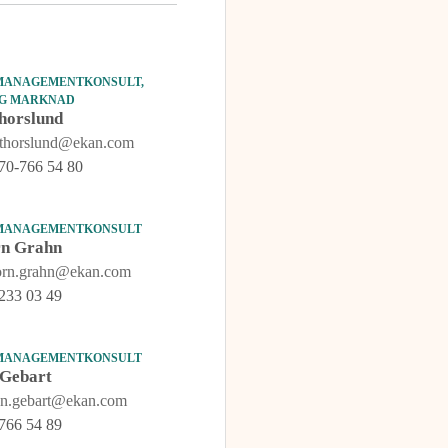
MANAGEMENTKONSULT,
IG MARKNAD
horslund
r.thorslund@ekan.com
70-766 54 80
 MANAGEMENTKONSULT
rn Grahn
jorn.grahn@ekan.com
233 03 49
 MANAGEMENTKONSULT
 Gebart
nn.gebart@ekan.com
766 54 89