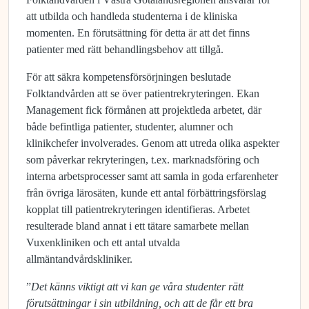
att utbilda och handleda studenterna i de kliniska
momenten. En förutsättning för detta är att det finns
patienter med rätt behandlingsbehov att tillgå.
För att säkra kompetensförsörjningen beslutade
Folktandvården att se över patientrekryteringen. Ekan
Management fick förmånen att projektleda arbetet, där
både befintliga patienter, studenter, alumner och
klinikchefer involverades. Genom att utreda olika aspekter
som påverkar rekryteringen, t.ex. marknadsföring och
interna arbetsprocesser samt att samla in goda erfarenheter
från övriga lärosäten, kunde ett antal förbättringsförslag
kopplat till patientrekryteringen identifieras. Arbetet
resulterade bland annat i ett tätare samarbete mellan
Vuxenkliniken och ett antal utvalda
allmäntandvårdskliniker.
”
Det känns viktigt att vi kan ge våra studenter rätt
förutsättningar i sin utbildning, och att de får ett bra